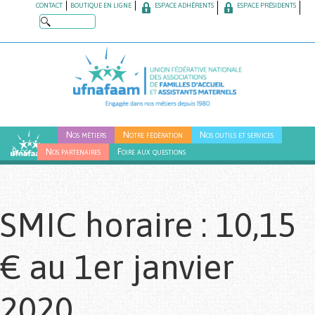
Skip
CONTACT
BOUTIQUE EN LIGNE
ESPACE ADHÉRENTS
ESPACE PRÉSIDENTS
to
main
content
Nos métiers
Notre fédération
Nos outils et services
Blog
Nos partenaires
Foire aux questions
SMIC horaire : 10,15
€ au 1er janvier
2020