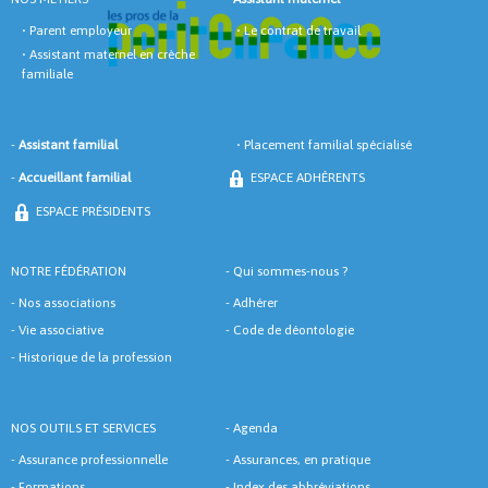
•
Parent employeur
•
Le contrat de travail
•
Assistant maternel en crèche
familiale
-
Assistant familial
•
Placement familial spécialisé
-
Accueillant familial
ESPACE ADHÈRENTS
ESPACE PRÉSIDENTS
NOTRE FÉDÉRATION
-
Qui sommes-nous ?
-
Nos associations
-
Adhérer
-
Vie associative
-
Code de déontologie
-
Historique de la profession
NOS OUTILS ET SERVICES
-
Agenda
-
Assurance professionnelle
-
Assurances, en pratique
-
Formations
-
Index des abbréviations