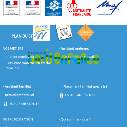
PLAN DU SITE
NOS MÉTIERS
-
Assistant maternel
•
Parent employeur
•
Le contrat de travail
•
Assistant maternel en crèche
familiale
-
Assistant familial
•
Placement familial spécialisé
-
Accueillant familial
ESPACE ADHÈRENTS
ESPACE PRÉSIDENTS
NOTRE FÉDÉRATION
-
Qui sommes-nous ?