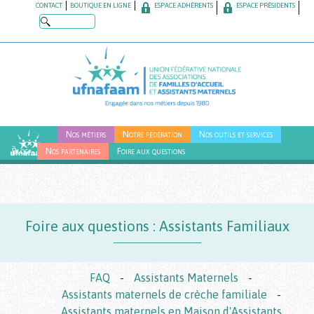
Skip
CONTACT
BOUTIQUE EN LIGNE
ESPACE ADHÉRENTS
ESPACE PRÉSIDENTS
to
main
content
Nos métiers
Notre fédération
Nos outils et services
Blog
Nos partenaires
Foire aux questions
Foire aux questions :
Assistants Familiaux
FAQ
-
Assistants Maternels
-
Assistants maternels de crèche familiale
-
Assistants maternels en Maison d'Assistants