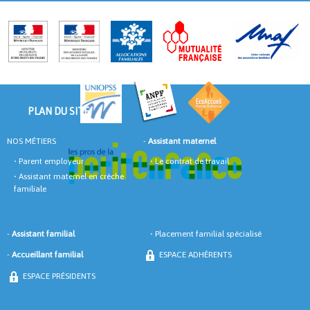
Post navigation
PLAN DU SITE
NOS MÉTIERS
-
Assistant maternel
•
Parent employeur
•
Le contrat de travail
•
Assistant maternel en crèche
familiale
-
Assistant familial
•
Placement familial spécialisé
-
Accueillant familial
ESPACE ADHÈRENTS
ESPACE PRÉSIDENTS