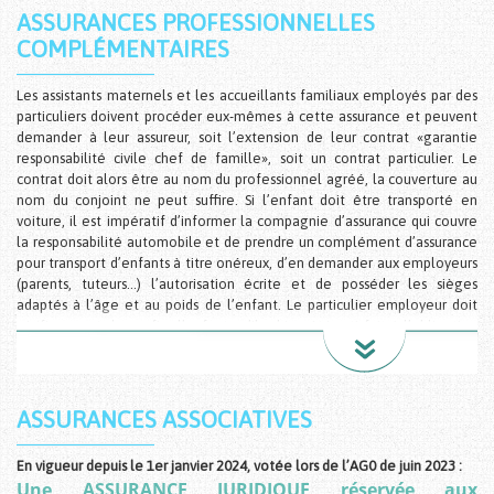
ASSURANCES PROFESSIONNELLES
COMPLÉMENTAIRES
Les assistants maternels et les accueillants familiaux employés par des
particuliers doivent procéder eux-mêmes à cette assurance et peuvent
demander à leur assureur, soit l’extension de leur contrat «garantie
responsabilité civile chef de famille», soit un contrat particulier. Le
contrat doit alors être au nom du professionnel agréé, la couverture au
nom du conjoint ne peut suffire. Si l’enfant doit être transporté en
voiture, il est impératif d’informer la compagnie d’assurance qui couvre
la responsabilité automobile et de prendre un complément d’assurance
pour transport d’enfants à titre onéreux, d’en demander aux employeurs
(parents, tuteurs…) l’autorisation écrite et de posséder les sièges
adaptés à l’âge et au poids de l’enfant. Le particulier employeur doit
vérifier avant de confier l’enfant qu’il a bien été satisfait à l’obligation
d’assurance.
Or trop souvent nous avons à répondre à des collègues dont les
extensions d’assurances à titre privé ne sont pas conformes. Même en
ASSURANCES ASSOCIATIVES
signalant à votre assureur personnel vos responsabilités
professionnelles, les garanties offertes couvrent rarement l’ensemble
En vigueur depuis le 1er janvier 2024, votée lors de l’AG0 de juin 2023 :
des obligations qu’imposent vos agréments (assurés à l’intérieur du
Une ASSURANCE JURIDIQUE réservée aux