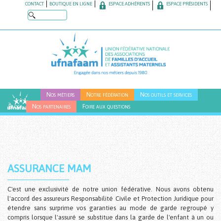
Skip
CONTACT
BOUTIQUE EN LIGNE
ESPACE ADHÉRENTS
ESPACE PRÉSIDENTS
to
main
content
Nos métiers
Notre fédération
Nos outils et services
Blog
Nos partenaires
Foire aux questions
ASSURANCE MAM
C'est une exclusivité de notre union fédérative. Nous avons obtenu
l'accord des assureurs Responsabilité Civile et Protection Juridique pour
étendre sans surprime vos garanties au mode de garde regroupé y
compris lorsque l'assuré se substitue dans la garde de l'enfant à un ou