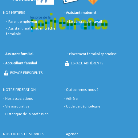
NOS MÉTIERS
-
Assistant maternel
•
Parent employeur
•
Le contrat de travail
•
Assistant maternel en crèche
familiale
-
Assistant familial
•
Placement familial spécialisé
-
Accueillant familial
ESPACE ADHÈRENTS
ESPACE PRÉSIDENTS
NOTRE FÉDÉRATION
-
Qui sommes-nous ?
-
Nos associations
-
Adhérer
-
Vie associative
-
Code de déontologie
-
Historique de la profession
NOS OUTILS ET SERVICES
-
Agenda