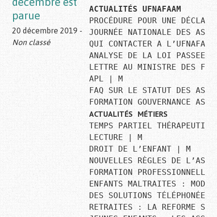
décembre est
ACTUALITÉS UFNAFAAM
parue
PROCÉDURE POUR UNE DÉCLARA
20 décembre 2019 -
JOURNÉE NATIONALE DES ASSI
Non classé
QUI CONTACTER A L’UFNAFAAM 
ANALYSE DE LA LOI PASSEE V
LETTRE AU MINISTRE DES FIN
APL ∣ M

FAQ SUR LE STATUT DES ASSI
ACTUALITÉS
MÉTIERS
TEMPS PARTIEL THÉRAPEUTIQU
LECTURE ∣ M

DROIT DE L’ENFANT ∣ M

NOUVELLES RÈGLES DE L’ASSU
FORMATION PROFESSIONNELLE

ENFANTS MALTRAITES : MODÈL
DES SOLUTIONS TÉLÉPHONÉES 
RETRAITES : LA REFORME S'A