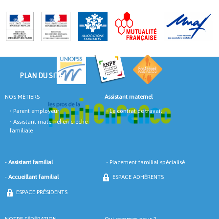
PLAN DU SITE
NOS MÉTIERS
-
Assistant maternel
•
Parent employeur
•
Le contrat de travail
•
Assistant maternel en crèche
familiale
-
Assistant familial
•
Placement familial spécialisé
-
Accueillant familial
ESPACE ADHÈRENTS
ESPACE PRÉSIDENTS