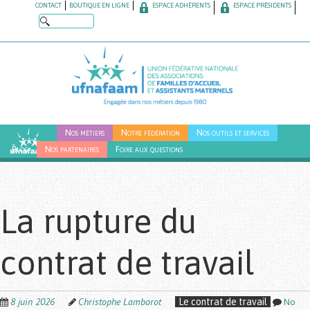
Skip
CONTACT
BOUTIQUE EN LIGNE
ESPACE ADHÉRENTS
ESPACE PRÉSIDENTS
to
main
content
Nos métiers
Notre fédération
Nos outils et services
Blog
Nos partenaires
Foire aux questions
La rupture du
contrat de travail
8 juin 2026
Christophe Lamborot
Le contrat de travail
No