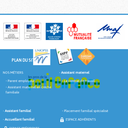
PLAN DU SITE
NOS MÉTIERS
-
Assistant maternel
•
Parent employeur
•
Le contrat de travail
•
Assistant maternel en crèche
familiale
-
Assistant familial
•
Placement familial spécialisé
-
Accueillant familial
ESPACE ADHÈRENTS