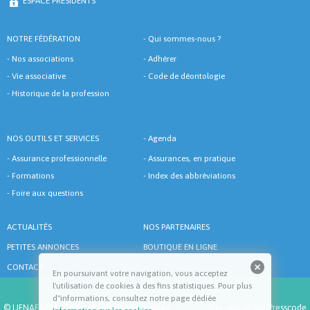
ESPACE PRÉSIDENTS
NOTRE FÉDÉRATION
-
Qui sommes-nous ?
-
Nos associations
-
Adhérer
-
Vie associative
-
Code de déontologie
-
Historique de la profession
NOS OUTILS ET SERVICES
-
Agenda
-
Assurance professionnelle
-
Assurances, en pratique
-
Formations
-
Index des abbréviations
-
Foire aux questions
ACTUALITÉS
NOS PARTENAIRES
PETITES ANNONCES
BOUTIQUE EN LIGNE
CONTACT
En poursuivant votre navigation, vous acceptez
l'utilisation de cookies à des fins statistiques. Pour plus
d''informations, consultez notre page dédiée
© UFNAFAAM -
Contact
-
Mentions légales
Site réalisé par
Presscode