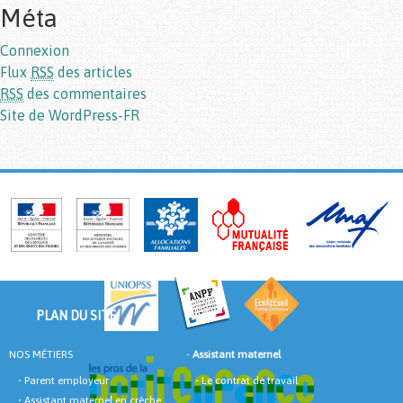
Méta
Connexion
Flux
RSS
des articles
RSS
des commentaires
Site de WordPress-FR
PLAN DU SITE
NOS MÉTIERS
-
Assistant maternel
•
Parent employeur
•
Le contrat de travail
•
Assistant maternel en crèche