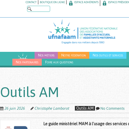
Skip
CONTACT
BOUTIQUE EN LIGNE
ESPACE ADHÉRENTS
ESPACE PRÉSIDE
to
main
content
Nos métiers
Notre fédération
Nos outils et services
Nos partenaires
Foire aux questions
Outils AM
26 juin 2026
Christophe Lamborot
Outils AM
No Comments
Le guide ministériel MAM à l’usage des services