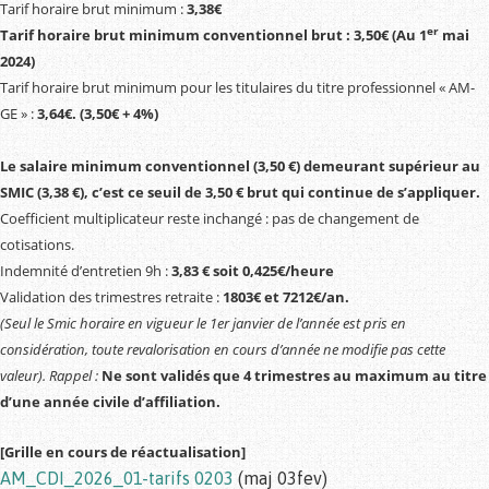
Tarif horaire brut minimum :
3,38
€
er
Tarif horaire brut minimum conventionnel brut :
3,
50
€
(Au 1
mai
2024)
Tarif horaire brut minimum pour les titulaires du titre professionnel « AM-
GE » :
3,64€.
(3,50€ + 4%)
Le salaire minimum conventionnel (
3,50 €
) demeurant supérieur au
SMIC (
3,38 €
), c’est ce seuil de
3,50 € brut
qui continue de s’appliquer.
Coefficient multiplicateur reste inchangé : pas de changement de
cotisations.
Indemnité d’entretien 9h :
3,
83
€
soit 0,425€/heure
Validation des trimestres retraite :
1
8
03
€
et
72
12€
/an.
(Seul le Smic horaire en vigueur le 1er janvier de l’année est pris en
considération, toute revalorisation en cours d’année ne modifie pas cette
valeur). Rappel :
Ne sont validés que 4 trimestres au maximum au titre
d’une année civile d’affiliation.
[Grille en cours de réactualisation]
AM_CDI_2026_01-tarifs 0203
(maj 03fev)