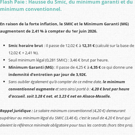
Flash Paie : Hausse du Smic, du minimum garanti et du
minimum conventionnel.
En raison de la forte inflation, le SMIC et le Minimum Garanti (MG)
augmentent de 2,41 % à compter du 1er juin 2026.
Smic horaire brut
: Il passe de 12,02 € à
12,31 €
(calculé sur la base de
12,02 € + 2,41 %).
Seuil minimum légal (0,281 SMIC) : 3,46 € brut par heure.
Minimum Garanti (MG)
: Il passe de 4,25 € à
4,35 €
ce qui donne une
indemnité d’entretien par jour
de
3,92€.
Sans oublier également
qu’
à compter de ce même date,
le
minimum
conventionnel
augmente
et
sera
ainsi
porté à :
4,20 € brut par heure
d’accueil. soit 3,28 € net. et 3,23 € net en Alsace-Moselle.
Rappel juridique :
Le salaire minimum conventionnel (4,20 €) demeurant
supérieur au minimum légal du SMIC (3,46 €), c’est le seuil de 4,20 € brut qui
devient la référence minimale obligatoire pour tous les contrats (hors titre pro).