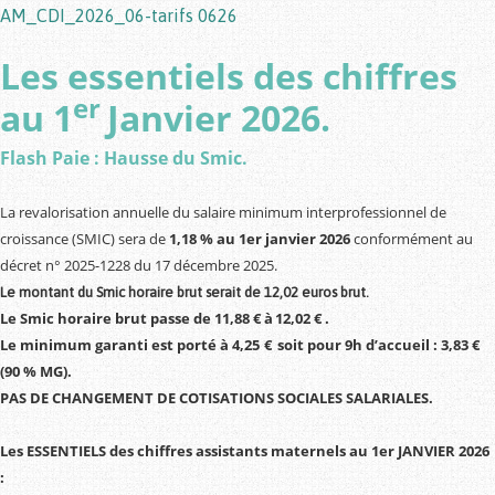
AM_CDI_2026_06-tarifs 0626
Les essentiels des chiffres
er
au 1
Janvier 2026.
Flash Paie : Hausse du Smic.
La revalorisation annuelle du salaire minimum interprofessionnel de
croissance (SMIC) sera de
1,18 % au 1er janvier 2026
conformément au
décret n° 2025-1228 du 17 décembre 2025.
Le montant du Smic horaire brut serait de 12,
02
euros brut.
Le Smic horaire brut passe de 1
1,88
€ à 1
2,
02
€ .
Le minimum garanti
est porté à
4,25
€
soit pour 9h d’accueil :
3,
83
€
(90 % MG)
.
PAS DE CHANGEMENT DE COTISATIONS SOCIALES SALARIALES.
Les ESSENTIELS des chiffres assistants maternels au 1er
JANVIER 2026
: