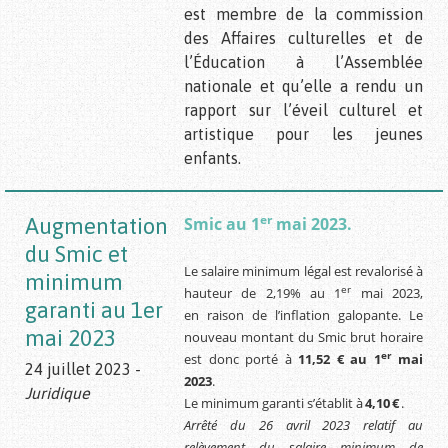
est membre de la commission
des Affaires culturelles et de
l’Éducation à l’Assemblée
nationale et qu’elle a rendu un
rapport sur l’éveil culturel et
artistique pour les jeunes
enfants.
er
Augmentation
Smic au 1
mai 2023.
du Smic et
Le salaire minimum légal est revalorisé à
minimum
er
hauteur de 2,19% au 1
mai 2023,
garanti au 1er
en raison de l’inflation galopante. Le
mai 2023
nouveau montant du Smic brut horaire
er
est donc porté à
11,52 € au 1
mai
24 juillet 2023 -
2023
.
Juridique
Le minimum garanti s’établit à
4,10
€
.
Arrêté du 26 avril 2023 relatif au
relèvement du salaire minimum de