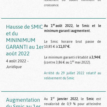
croissance.
er
Hausse de SMIC
Au 1
août 2022, le Smic et le
minimum garanti augmentent.
et du
MININIMUM
Le Smic horaire brut passe de
GARANTI au 1er
10,85 € à
11,07 €.
août 2022
Le minimum garanti s’établit à
3,94 €
4 août 2022 -
er
(contre 3,86 € au 1
mai 2022).
Juridique
Arrêté du 29 juillet 2022 relatif au
relèvement du Smic
er
Augmentation
Au
1
janvier 2022
, le
Smic
est
revalorisé de 0,9 % pour atteindre
du Smic au 1er