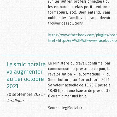
sur les autres professionnel(les) qui
les entourent (relais petite enfance,
formateurs, etc). Bien entendu sans
oublier les familles qui vont devoir
trouver des solutions.
https://www.facebook.com/plugins/pos
href=https%3A%2F%2Fwww.facebook.c
Le smic horaire
Le Ministère du travail confirme, par
communiqué de presse de ce jour, la
va augmenter
revalorisation « automatique » du
au 1er octobre
Smic horaire, au 1er octobre 2021.
2021
Sa valeur actuelle de 10,25 € passe à
10,48 €, soit une hausse de près de 35
20 septembre 2021 -
€ du smic mensuel brut.
Juridique
Source : legiSocial.fr