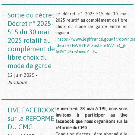
Sortie du décret
Le décret n° 2025-515 du 30 mai
2025 relatif au complément de libre
Décret n° 2025-
choix du mode de garde entre en
515 du 30 mai
vigueur
2025 relatif au
:
https://www.legifrance.gouv.fr/downlo
id=u1HzHWVYPVf2GsLEns6V7m3_jl-
complément de
AG5OU8reAnxwY_iE=
libre choix du
mode de garde
12 juin 2025 -
Juridique
LIVE FACEBOOK
le mercredi 28 mai à 19h, nous vous
invitons à participer au live
sur la REFORME
facebook que nous organisons sur la
DU CMG
réforme du CMG.
Condition d’accès : être abonné à la