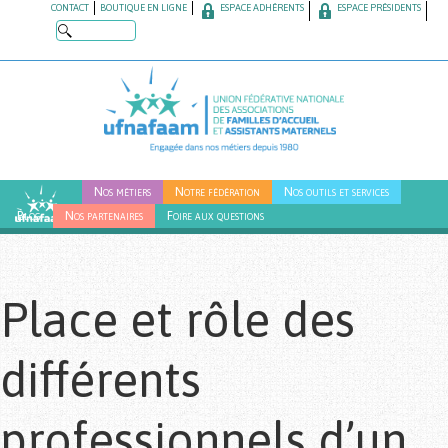
Skip
CONTACT
BOUTIQUE EN LIGNE
ESPACE ADHÉRENTS
ESPACE PRÉSIDENTS
to
main
content
Nos métiers
Notre fédération
Nos outils et services
Blog
Nos partenaires
Foire aux questions
Place et rôle des
différents
professionnels d’un