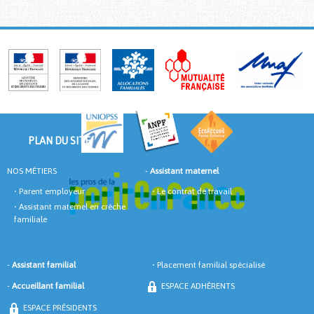
PLAN DU SITE
NOS MÉTIERS
-
Assistant maternel
•
Parent employeur
•
Le contrat de travail
•
Assistant maternel en crèche
familiale
-
Assistant familial
•
Placement familial spécialisé
-
Accueillant familial
ESPACE ADHÈRENTS
ESPACE PRÉSIDENTS