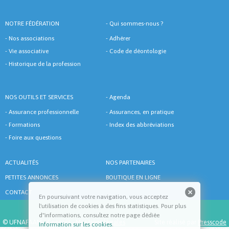
NOTRE FÉDÉRATION
-
Qui sommes-nous ?
-
Nos associations
-
Adhérer
-
Vie associative
-
Code de déontologie
-
Historique de la profession
NOS OUTILS ET SERVICES
-
Agenda
-
Assurance professionnelle
-
Assurances, en pratique
-
Formations
-
Index des abbréviations
-
Foire aux questions
ACTUALITÉS
NOS PARTENAIRES
PETITES ANNONCES
BOUTIQUE EN LIGNE
CONTACT
En poursuivant votre navigation, vous acceptez
l'utilisation de cookies à des fins statistiques. Pour plus
d''informations, consultez notre page dédiée
© UFNAFAAM -
Contact
-
Mentions légales
Site réalisé par
Presscode
Information sur les cookies
.