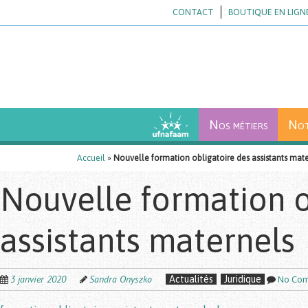
Skip
CONTACT
BOUTIQUE EN LIGN
to
main
content
Nos métiers
Not
Accueil
»
Nouvelle formation obligatoire des assistants mat
Nouvelle formation o
assistants maternels
3 janvier 2020
Sandra Onyszko
Actualités
Juridique
No Co