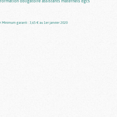
formation obligatoire assistants maternels dgcs
Minimum garanti : 3,65 € au 1er janvier 2020
Post navigation