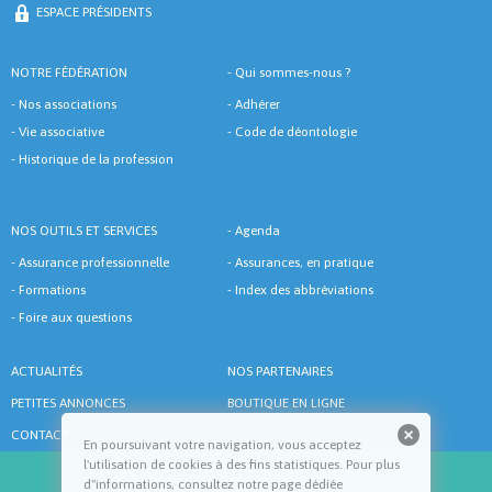
ESPACE PRÉSIDENTS
NOTRE FÉDÉRATION
-
Qui sommes-nous ?
-
Nos associations
-
Adhérer
-
Vie associative
-
Code de déontologie
-
Historique de la profession
NOS OUTILS ET SERVICES
-
Agenda
-
Assurance professionnelle
-
Assurances, en pratique
-
Formations
-
Index des abbréviations
-
Foire aux questions
ACTUALITÉS
NOS PARTENAIRES
PETITES ANNONCES
BOUTIQUE EN LIGNE
CONTACT
En poursuivant votre navigation, vous acceptez
l'utilisation de cookies à des fins statistiques. Pour plus
d''informations, consultez notre page dédiée