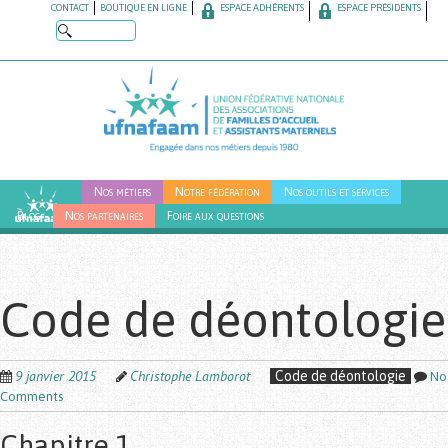
Skip
CONTACT
BOUTIQUE EN LIGNE
ESPACE ADHÉRENTS
ESPACE PRÉSIDENTS
to
main
content
Nos métiers
Notre fédération
Nos outils et services
Blog
Nos partenaires
Foire aux questions
Code de déontologie
9 janvier 2015
Christophe Lamborot
Code de déontologie
No
Comments
Chapitre 1