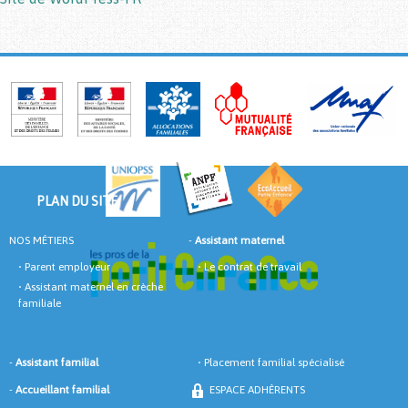
PLAN DU SITE
NOS MÉTIERS
-
Assistant maternel
•
Parent employeur
•
Le contrat de travail
•
Assistant maternel en crèche
familiale
-
Assistant familial
•
Placement familial spécialisé
-
Accueillant familial
ESPACE ADHÈRENTS